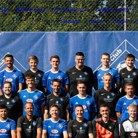
seite
Nächstes Spiel
Erste Mannschaft
Unsere "Zwote"
Sportstätte
Verein
Galerie
I