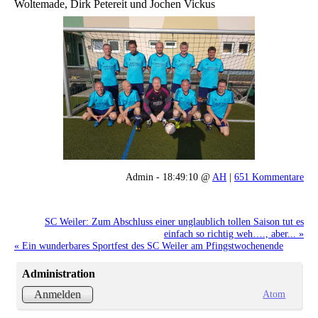
Woltemade, Dirk Petereit und Jochen Vickus
Admin - 18:49:10 @
AH
|
651 Kommentare
SC Weiler: Zum Abschluss einer unglaublich tollen Saison tut es
einfach so richtig weh…., aber... »
« Ein wunderbares Sportfest des SC Weiler am Pfingstwochenende
Administration
Atom
Anmelden