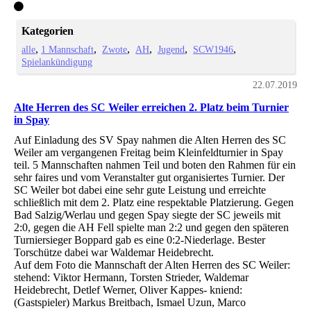
Kategorien
alle
1 Mannschaft
Zwote
AH
Jugend
SCW1946
Spielankündigung
22.07.2019
Alte Herren des SC Weiler erreichen 2. Platz beim Turnier
in Spay
Auf Einladung des SV Spay nahmen die Alten Herren des SC
Weiler am vergangenen Freitag beim Kleinfeldturnier in Spay
teil. 5 Mannschaften nahmen Teil und boten den Rahmen für ein
sehr faires und vom Veranstalter gut organisiertes Turnier. Der
SC Weiler bot dabei eine sehr gute Leistung und erreichte
schließlich mit dem 2. Platz eine respektable Platzierung. Gegen
Bad Salzig/Werlau und gegen Spay siegte der SC jeweils mit
2:0, gegen die AH Fell spielte man 2:2 und gegen den späteren
Turniersieger Boppard gab es eine 0:2-Niederlage. Bester
Torschütze dabei war Waldemar Heidebrecht.
Auf dem Foto die Mannschaft der Alten Herren des SC Weiler:
stehend: Viktor Hermann, Torsten Strieder, Waldemar
Heidebrecht, Detlef Werner, Oliver Kappes- kniend:
(Gastspieler) Markus Breitbach, Ismael Uzun, Marco