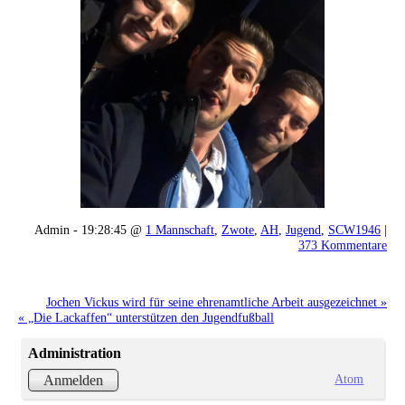
Admin - 19:28:45 @
1 Mannschaft
,
Zwote
,
AH
,
Jugend
,
SCW1946
|
373 Kommentare
Jochen Vickus wird für seine ehrenamtliche Arbeit ausgezeichnet »
« „Die Lackaffen“ unterstützen den Jugendfußball
Administration
Atom
Anmelden