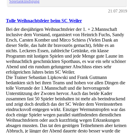
Spielankündigung
21.07.2019
Tolle Weihnachtsfeier beim SC Weiler
Bei der diesjährigen Weihnachtsfeier der 1. + 2.Mannschaft
inclusive dem Vorstand, organisiert von Heinrich Fuchs, Sandy
Ersch, Carsten Komber und Mirco Schiess (Vielen Dank an
dieser Stelle, das habt ihr bravourös gemacht), fehlte es an
nichts. Leckeres Essen, zahlreiche Getränke, ein klasse
Programm mit lustigen Spielen und jede Menge gute Laune im
weihnachtlich geschmückten Sporthaus, es war ein sehr schöner
Abend und ein rundum gelungener Abschluss eines sehr
erfolgreichen Jahres beim SC Weiler.
Die Trainer Sebastian Lipkowski und Frank Gutmann
bedankten sich bei ihren Teams und hoben vor allen Dingen die
tolle Vorrunde der 1.Mannschaft und die hervorragende
Unterstützung der Zwoten hervor. Auch das beide Kader
zusammen fast 50 Spieler beinhalten ist mehr als beeindruckend
und zeigt doch deutlich das der SC Weiler dem Vereinssterben
eindrucksvoll entgegen wirkt. Einziger Wermutstropfen war das
doch einige Spieler wegen parallel stattfindenden dienstlichen
Weihnachtsfeiern oder auch kurzfristig wegen Erkrankungen
absagen mussten. Das tat den gestrigen Teilnehmern aber keinen
Abbruch, je länger der Abend dauerte desto besser wurde die