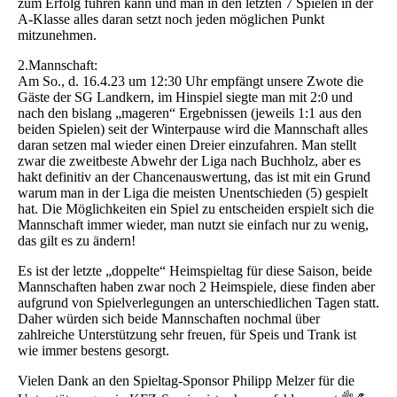
zum Erfolg führen kann und man in den letzten 7 Spielen in der
A-Klasse alles daran setzt noch jeden möglichen Punkt
mitzunehmen.
2.Mannschaft:
Am So., d. 16.4.23 um 12:30 Uhr empfängt unsere Zwote die
Gäste der SG Landkern, im Hinspiel siegte man mit 2:0 und
nach den bislang „mageren“ Ergebnissen (jeweils 1:1 aus den
beiden Spielen) seit der Winterpause wird die Mannschaft alles
daran setzen mal wieder einen Dreier einzufahren. Man stellt
zwar die zweitbeste Abwehr der Liga nach Buchholz, aber es
hakt definitiv an der Chancenauswertung, das ist mit ein Grund
warum man in der Liga die meisten Unentschieden (5) gespielt
hat. Die Möglichkeiten ein Spiel zu entscheiden erspielt sich die
Mannschaft immer wieder, man nutzt sie einfach nur zu wenig,
das gilt es zu ändern!
Es ist der letzte „doppelte“ Heimspieltag für diese Saison, beide
Mannschaften haben zwar noch 2 Heimspiele, diese finden aber
aufgrund von Spielverlegungen an unterschiedlichen Tagen statt.
Daher würden sich beide Mannschaften nochmal über
zahlreiche Unterstützung sehr freuen, für Speis und Trank ist
wie immer bestens gesorgt.
Vielen Dank an den Spieltag-Sponsor Philipp Melzer für die