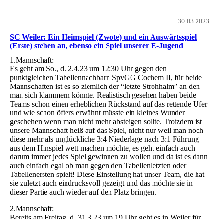
30.03.2023
SC Weiler: Ein Heimspiel (Zwote) und ein Auswärtsspiel
(Erste) stehen an, ebenso ein Spiel unserer E-Jugend
1.Mannschaft:
Es geht am So., d. 2.4.23 um 12:30 Uhr gegen den
punktgleichen Tabellennachbarn SpvGG Cochem II, für beide
Mannschaften ist es so ziemlich der “letzte Strohhalm” an den
man sich klammern könnte. Realistisch gesehen haben beide
Teams schon einen erheblichen Rückstand auf das rettende Ufer
und wie schon öfters erwähnt müsste ein kleines Wunder
geschehen wenn man nicht mehr absteigen sollte. Trotzdem ist
unsere Mannschaft heiß auf das Spiel, nicht nur weil man noch
diese mehr als unglückliche 3:4 Niederlage nach 3:1 Führung
aus dem Hinspiel wett machen möchte, es geht einfach auch
darum immer jedes Spiel gewinnen zu wollen und da ist es dann
auch einfach egal ob man gegen den Tabellenletzten oder
Tabellenersten spielt! Diese Einstellung hat unser Team, die hat
sie zuletzt auch eindrucksvoll gezeigt und das möchte sie in
dieser Partie auch wieder auf den Platz bringen.
2.Mannschaft:
Bereits am Freitag, d. 31.3.23 um 19 Uhr geht es in Weiler für