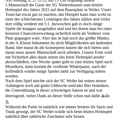
Am Sonntag, d. 27.11.22 um 15 Uhr empfängt unsere
1.Mannschaft die Gäste der SG Nörtershausen zum letzten
Heimspiel des Jahres 2022 auf dem Rasenplatz in Weiler. Unser
Team hat etwas gut zu machen, das Hinspiel kann man wohl zu
einer der schlechtesten Leistungen des Jahres zählen und verlor
dort völlig verdient mit 5:1. Inzwischen gab es doch einige
Spiele die knapper ausgefallen sind und bei denen man bei einer
besseren Chancenverwertung sicherlich nicht als Verlierer vom
Platz gegangen wäre. Aber das ist halt noch das größte Manko,
in der A-Klasse bekommst du nicht Möglichkeiten am laufenden
Band, hier musst du die konsequent nutzen die sich bieten und
daran muss unsere Mannschaft noch arbeiten. Unsere Erste wird
mit Sicherheit alles daran setzen das letzte Heimspiel positiv
abzuschließen, eine Woche später geht es zum letzten Spiel nach
Moselkern, dann kommt die verdiente Winterpause, nach der
hoffentlich wieder einige Spieler mehr zur Verfügung stehen
werden.
Nach dem Spiel möchte sich der SC Weiler bei seinen treuen
Anhängern noch mit gratis Glühwein und/oder Bier bedanken,
die Unterstützung in dieser schwierigen Saison ist und war
überragend, vielen Dank an dieser Stelle schon mal dafür 🙏👍
💪
Während der Partie ist natürlich wie immer bestens für Speis und
Trank gesorgt, der SC Weiler würde sich beim letzten Heimspiel
natürlich über zahlreiche Zuschauer sehr freuen.