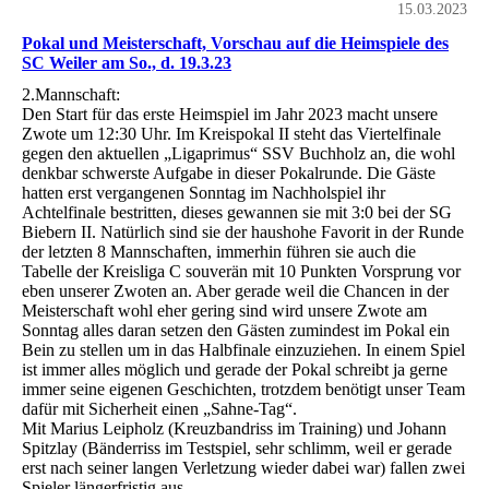
15.03.2023
Pokal und Meisterschaft, Vorschau auf die Heimspiele des
SC Weiler am So., d. 19.3.23
2.Mannschaft:
Den Start für das erste Heimspiel im Jahr 2023 macht unsere
Zwote um 12:30 Uhr. Im Kreispokal II steht das Viertelfinale
gegen den aktuellen „Ligaprimus“ SSV Buchholz an, die wohl
denkbar schwerste Aufgabe in dieser Pokalrunde. Die Gäste
hatten erst vergangenen Sonntag im Nachholspiel ihr
Achtelfinale bestritten, dieses gewannen sie mit 3:0 bei der SG
Biebern II. Natürlich sind sie der haushohe Favorit in der Runde
der letzten 8 Mannschaften, immerhin führen sie auch die
Tabelle der Kreisliga C souverän mit 10 Punkten Vorsprung vor
eben unserer Zwoten an. Aber gerade weil die Chancen in der
Meisterschaft wohl eher gering sind wird unsere Zwote am
Sonntag alles daran setzen den Gästen zumindest im Pokal ein
Bein zu stellen um in das Halbfinale einzuziehen. In einem Spiel
ist immer alles möglich und gerade der Pokal schreibt ja gerne
immer seine eigenen Geschichten, trotzdem benötigt unser Team
dafür mit Sicherheit einen „Sahne-Tag“.
Mit Marius Leipholz (Kreuzbandriss im Training) und Johann
Spitzlay (Bänderriss im Testspiel, sehr schlimm, weil er gerade
erst nach seiner langen Verletzung wieder dabei war) fallen zwei
Spieler längerfristig aus.