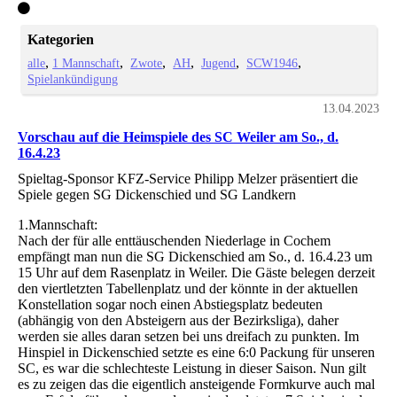
Kategorien
alle
1 Mannschaft
Zwote
AH
Jugend
SCW1946
Spielankündigung
13.04.2023
Vorschau auf die Heimspiele des SC Weiler am So., d.
16.4.23
Spieltag-Sponsor KFZ-Service Philipp Melzer präsentiert die
Spiele gegen SG Dickenschied und SG Landkern
1.Mannschaft:
Nach der für alle enttäuschenden Niederlage in Cochem
empfängt man nun die SG Dickenschied am So., d. 16.4.23 um
15 Uhr auf dem Rasenplatz in Weiler. Die Gäste belegen derzeit
den viertletzten Tabellenplatz und der könnte in der aktuellen
Konstellation sogar noch einen Abstiegsplatz bedeuten
(abhängig von den Absteigern aus der Bezirksliga), daher
werden sie alles daran setzen bei uns dreifach zu punkten. Im
Hinspiel in Dickenschied setzte es eine 6:0 Packung für unseren
SC, es war die schlechteste Leistung in dieser Saison. Nun gilt
es zu zeigen das die eigentlich ansteigende Formkurve auch mal