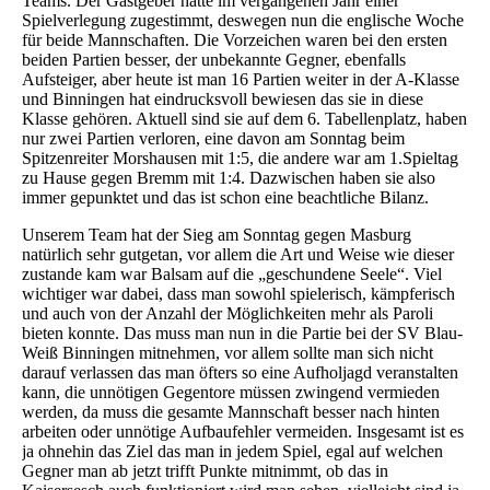
Teams. Der Gastgeber hatte im vergangenen Jahr einer
Spielverlegung zugestimmt, deswegen nun die englische Woche
für beide Mannschaften. Die Vorzeichen waren bei den ersten
beiden Partien besser, der unbekannte Gegner, ebenfalls
Aufsteiger, aber heute ist man 16 Partien weiter in der A-Klasse
und Binningen hat eindrucksvoll bewiesen das sie in diese
Klasse gehören. Aktuell sind sie auf dem 6. Tabellenplatz, haben
nur zwei Partien verloren, eine davon am Sonntag beim
Spitzenreiter Morshausen mit 1:5, die andere war am 1.Spieltag
zu Hause gegen Bremm mit 1:4. Dazwischen haben sie also
immer gepunktet und das ist schon eine beachtliche Bilanz.
Unserem Team hat der Sieg am Sonntag gegen Masburg
natürlich sehr gutgetan, vor allem die Art und Weise wie dieser
zustande kam war Balsam auf die „geschundene Seele“. Viel
wichtiger war dabei, dass man sowohl spielerisch, kämpferisch
und auch von der Anzahl der Möglichkeiten mehr als Paroli
bieten konnte. Das muss man nun in die Partie bei der SV Blau-
Weiß Binningen mitnehmen, vor allem sollte man sich nicht
darauf verlassen das man öfters so eine Aufholjagd veranstalten
kann, die unnötigen Gegentore müssen zwingend vermieden
werden, da muss die gesamte Mannschaft besser nach hinten
arbeiten oder unnötige Aufbaufehler vermeiden. Insgesamt ist es
ja ohnehin das Ziel das man in jedem Spiel, egal auf welchen
Gegner man ab jetzt trifft Punkte mitnimmt, ob das in