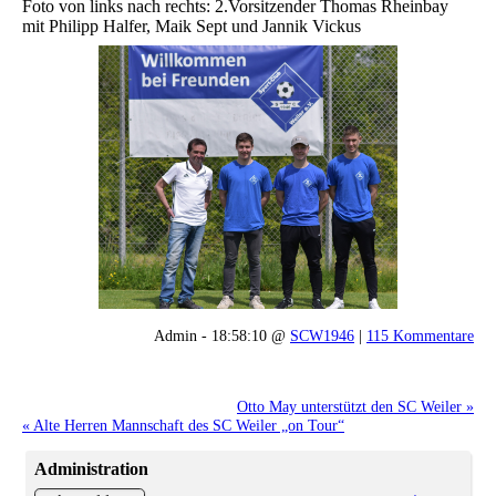
Foto von links nach rechts: 2.Vorsitzender Thomas Rheinbay
mit Philipp Halfer, Maik Sept und Jannik Vickus
Admin - 18:58:10 @
SCW1946
|
115 Kommentare
Otto May unterstützt den SC Weiler »
« Alte Herren Mannschaft des SC Weiler „on Tour“
Administration