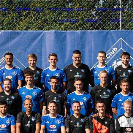
seite
Nächstes Spiel
Erste Mannschaft
Unsere "Zwote"
Sportstätte
Verein
Galerie
I